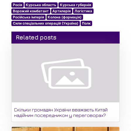
Росія
Курська область
Курська губернія
Ворожий комбатант
Артилерія
Логістика
Російська імперія
Колона (формація)
Сили спеціальних операцій (Україна)
Полк
Related posts
Скільки громадян України вважають Китай
надійним посередником у переговорах?