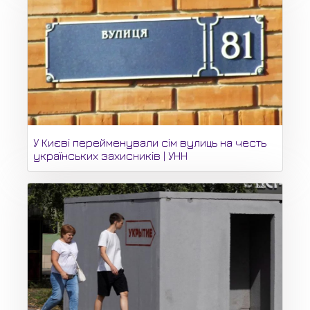
У Києві перейменували сім вулиць на честь
українських захисників | УНН