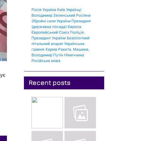
Росія
Україна
Київ
Українці
Володимир Зеленський
Росіяни
Збройні сили України
Президент
(державна посада)
Європа
Європейський Союз
Поліція.
Президент України
Безпілотний
літальний апарат
Українська
гривня
Харків
Ракета.
Машина.
Володимир Путін
Німеччина
Російська мова
рує
Recent posts