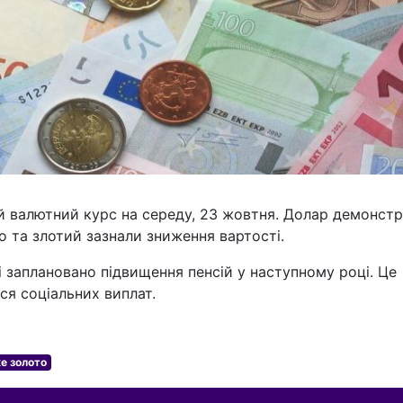
й валютний курс на середу, 23 жовтня. Долар демонст
о та злотий зазнали зниження вартості.
ні заплановано підвищення пенсій у наступному році. Це
ся соціальних виплат.
е золото