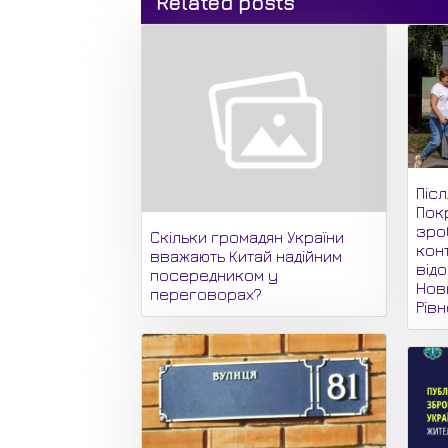
Related posts
Піс
Пок
зро
Скільки громадян України
кон
вважають Китай надійним
відо
посередником у
Нови
переговорах?
Рів