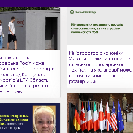
Міністерство економіки
ля захоплення
України розширило список
ровська Росія може
сільськогосподарської
бити спробу повернути
техніки, на яку аграрії можу
троль над Курщиною -
отримати компенсацію у
мості від ЦРУ. Область -
розмірі 25%.
ни Рівного та регіону --
не Вечірнє