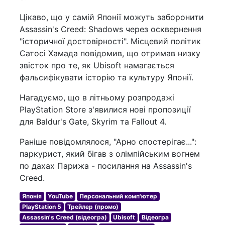
Цікаво, що у самій Японії можуть заборонити
Assassin's Creed: Shadows через осквернення
"історичної достовірності". Місцевий політик
Сатосі Хамада повідомив, що отримав низку
звісток про те, як Ubisoft намагається
фальсифікувати історію та культуру Японії.
Нагадуємо, що в літньому розпродажі
PlayStation Store з'явилися нові пропозиції
для Baldur's Gate, Skyrim та Fallout 4.
Раніше повідомлялося, "Арно спостерігає...":
паркурист, який бігав з олімпійським вогнем
по дахах Парижа - посилання на Assassin's
Creed.
Японія
YouTube
Персональний комп'ютер
PlayStation 5
Трейлер (промо)
Assassin's Creed (відеогра)
Ubisoft
Відеогра