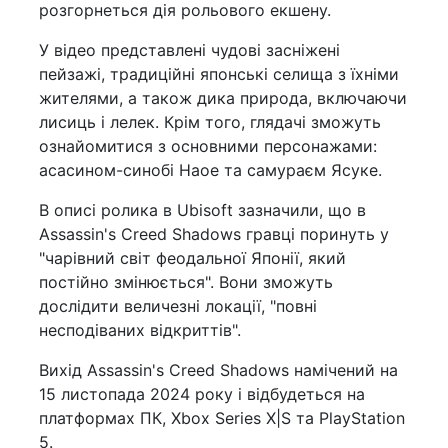
розгорнеться дія рольового екшену.
У відео представлені чудові засніжені
пейзажі, традиційні японські селища з їхніми
жителями, а також дика природа, включаючи
лисиць і лелек. Крім того, глядачі зможуть
ознайомитися з основними персонажами:
асасином-синобі Наое та самураєм Ясуке.
В описі ролика в Ubisoft зазначили, що в
Assassin's Creed Shadows гравці поринуть у
"чарівний світ феодальної Японії, який
постійно змінюється". Вони зможуть
дослідити величезні локації, "повні
несподіваних відкриттів".
Вихід Assassin's Creed Shadows намічений на
15 листопада 2024 року і відбудеться на
платформах ПК, Xbox Series X|S та PlayStation
5.