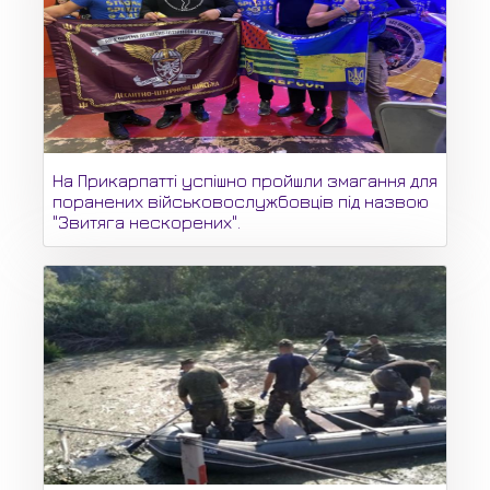
На Прикарпатті успішно пройшли змагання для
поранених військовослужбовців під назвою
"Звитяга нескорених".