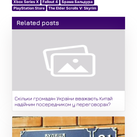
Xbox Series X
Fallout 4
Брама Бальдура
PlayStation Store
The Elder Scrolls V: Skyrim
Related posts
Скільки громадян України вважають Китай
надійним посередником у переговорах?