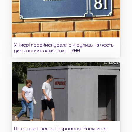
У Києві перейменували сім вулиць на честь
українських захисників | УНН
Після захоплення Покровська Росія може