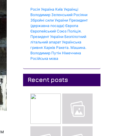
Росія
Україна
Київ
Українці
Володимир Зеленський
Росіяни
Збройні сили України
Президент
(державна посада)
Європа
Європейський Союз
Поліція.
Президент України
Безпілотний
літальний апарат
Українська
гривня
Харків
Ракета.
Машина.
Володимир Путін
Німеччина
Російська мова
Recent posts
ом