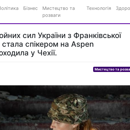
Політика
Бізнес
Мистецтво та
Технологія
Здоро
розваги
йних сил України з Франківської
 стала спікером на Aspen
ходила у Чехії.
Мистецтво та розв