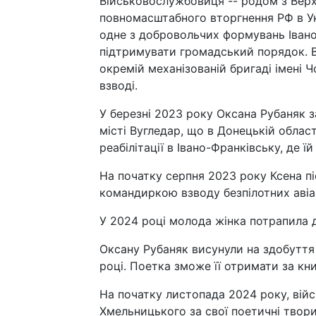
Військовослужбовиця -- родом з Верх
повномасштабного вторгнення РФ в Укр
одне з добровольчих формувань Івано
підтримувати громадський порядок. В
окремій механізованій бригаді імені
взводі.
У березні 2023 року Оксана Рубаняк з
місті Вугледар, що в Донецькій облас
реабілітації в Івано-Франківську, де ї
На початку серпня 2023 року Ксена пі
командиркою взводу безпілотних авіа
У 2024 році молода жінка потрапила до
Оксану Рубаняк висунули на здобуття 
році. Поетка зможе її отримати за кни
На початку листопада 2024 року, вій
Хмельницького за свої поетичні твори 