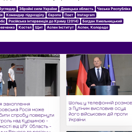
Вугледар
Збройні сили України
Донецька область
Чеська Республіка
ія
Командир підрозділу
Європа
Поет
Instagram
рбс
Російська інтервенція до Криму (2014)
Богдан Хмельницький
евченко
Костел
Щит
Аспен Інститут
Аспен, Колорадо
Шольц у телефонній розмов
ля захоплення
з Путіним висловив осуд
ровська Росія може
його військових дій проти
бити спробу повернути
України.
троль над Курщиною -
мості від ЦРУ. Область -
ни Рівного та регіону --