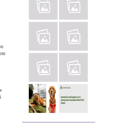
мо
ією
и
і