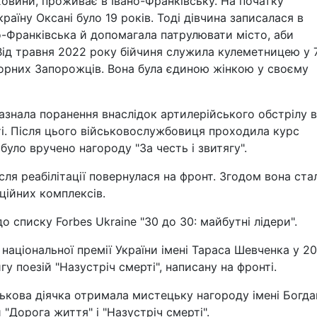
овини, проживає в Івано-Франківську. На початку
аїну Оксані було 19 років. Тоді дівчина записалася в
-Франківська й допомагала патрулювати місто, аби
ід травня 2022 року бійчиня служила кулеметницею у 
 Чорних Запорожців. Вона була єдиною жінкою у своєму
азнала поранення внаслідок артилерійського обстрілу в
ті. Після цього військовослужбовиця проходила курс
й було вручено нагороду "За честь і звитягу".
сля реабілітації повернулася на фронт. Згодом вона ста
ційних комплексів.
 списку Forbes Ukraine "30 до 30: майбутні лідери".
національної премії України імені Тараса Шевченка у 2
гу поезій "Назустріч смерті", написану на фронті.
ськова діячка отримала мистецьку нагороду імені Богда
"Дорога життя" і "Назустріч смерті".