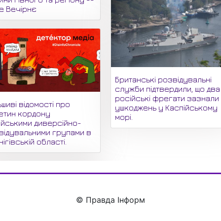
не Вечірнє
Британські розвідувальні
служби підтвердили, що два
російські фрегати зазнали
шиві відомості про
ушкоджень у Каспійському
етин кордону
морі.
ійськими диверсійно-
відувальними групами в
ігівській області.
© Правда Інформ