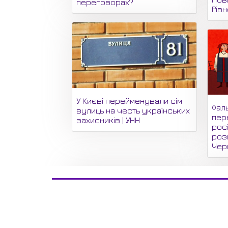
переговорах?
Рів
У Києві перейменували сім
Фаль
вулиць на честь українських
пер
захисників | УНН
рос
роз
Черн