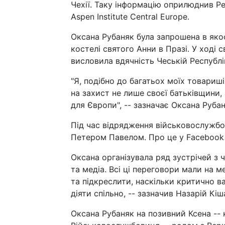
Чехії. Таку інформацію оприлюднив Ре
Aspen Institute Central Europe.
Оксана Рубаняк була запрошена в яко
костелі святого Анни в Празі. У ході 
висловила вдячність Чеській Республіці
"Я, подібно до багатьох моїх товариш
на захист не лише своєї батьківщини,
для Європи", -- зазначає Оксана Рубан
Під час відрядження військовослужбо
Петером Павелом. Про це у Facebook 
Оксана організувала ряд зустрічей з
та медіа. Всі ці переговори мали на 
та підкреслити, наскільки критично в
діяти спільно, -- зазначив Назарій Кіш
Оксана Рубаняк на позивний Ксена -- 