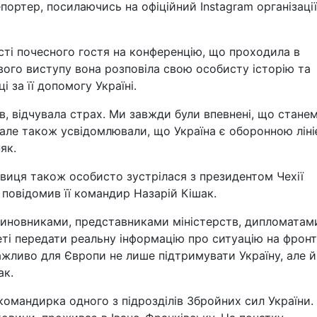
портер, посилаючись на офіційний Instagram організації
сті почесного гостя на конференцію, що проходила в
свого виступу вона розповіла свою особисту історію та
 за її допомогу Україні.
ів, відчувала страх. Ми завжди були впевнені, що стане
 але також усвідомлювали, що Україна є оборонною лін
як.
виця також особисто зустрілася з президентом Чехії
повідомив її командир Назарій Кішак.
 чиновниками, представниками міністерств, дипломатам
меті передати реальну інформацію про ситуацію на фронт
ажливо для Європи не лише підтримувати Україну, але й
ак.
командирка одного з підрозділів Збройних сил України.