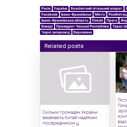
Росія
Україна
Безпілотний літальний апарат
Facebook
Івано-Франківськ
Місто
Реабілітац
Івано-Франківська область
Поезія
Прага
Фо
Взвод!
Президент Чеської Республіки
Тарас Ш
Чорні запорожці
Верховина
Related posts
Піс
Пок
зро
Скільки громадян України
кон
вважають Китай надійним
відо
посередником у
Нови