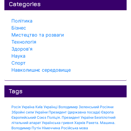
Categories
Політика
Бізнес
Мистецтво та розваги
Технологія
Здоров'я
Наука
Спорт
Навколишнє середовище
Tags
Росія
Україна
Київ
Українці
Володимир Зеленський
Росіяни
Збройні сили України
Президент (державна посада)
Європа
Європейський Союз
Поліція.
Президент України
Безпілотний
літальний апарат
Українська гривня
Харків
Ракета.
Машина.
Володимир Путін
Німеччина
Російська мова