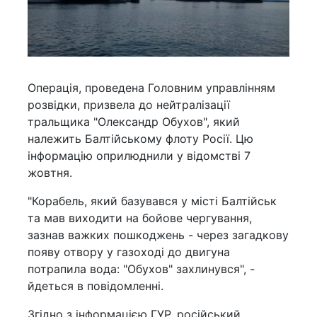
Операція, проведена Головним управлінням
розвідки, призвела до нейтралізації
тральщика "Олександр Обухов", який
належить Балтійському флоту Росії. Цю
інформацію оприлюднили у відомстві 7
жовтня.
"Корабель, який базувався у місті Балтійськ
та мав виходити на бойове чергування,
зазнав важких пошкоджень - через загадкову
появу отвору у газоході до двигуна
потрапила вода: "Обухов" захлинувся", -
йдеться в повідомленні.
Згідно з інформацією ГУР, російський