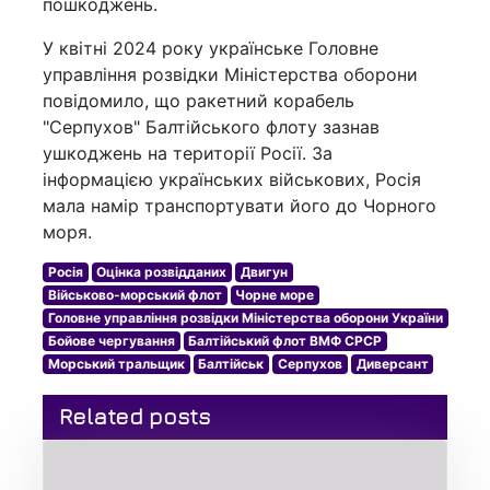
пошкоджень.
У квітні 2024 року українське Головне
управління розвідки Міністерства оборони
повідомило, що ракетний корабель
"Серпухов" Балтійського флоту зазнав
ушкоджень на території Росії. За
інформацією українських військових, Росія
мала намір транспортувати його до Чорного
моря.
Росія
Оцінка розвідданих
Двигун
Військово-морський флот
Чорне море
Головне управління розвідки Міністерства оборони України
Бойове чергування
Балтійський флот ВМФ СРСР
Морський тральщик
Балтійськ
Серпухов
Диверсант
Related posts