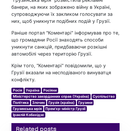
"Грузинська мрія" розмістила рекламні
банери, на яких зображено війну в Україні,
супроводжуючи їх закликом голосувати за
них, щоб уникнути подібних подій у Грузії.
Раніше портал "Коментарі" інформував про те,
що громадяни Росії знаходять способи
уникнути санкцій, придбаваючи розкішні
автомобілі через територію Грузії.
Крім того, "Коментарі" повідомили, що у
Грузії вказали на несподіваного винуватця
конфлікту.
Росія
Україна
Росіяни
Міністерство закордонних справ (Україна)
Суспільство
Політика
Злочин
Грузія (країна)
Грузини
Грузинська мрія
Прем'єр-міністр Грузії
Іраклій Кобахідзе
Related posts