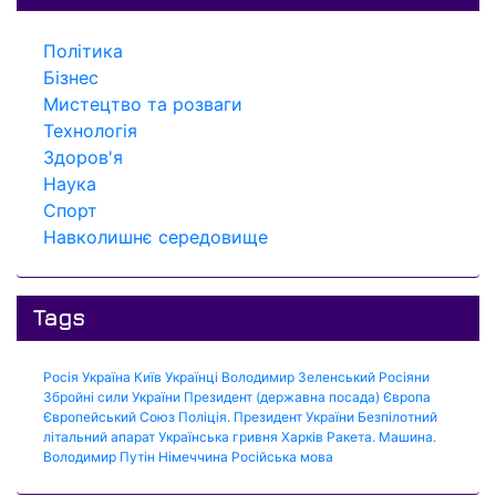
Політика
Бізнес
Мистецтво та розваги
Технологія
Здоров'я
Наука
Спорт
Навколишнє середовище
Tags
Росія
Україна
Київ
Українці
Володимир Зеленський
Росіяни
Збройні сили України
Президент (державна посада)
Європа
Європейський Союз
Поліція.
Президент України
Безпілотний
літальний апарат
Українська гривня
Харків
Ракета.
Машина.
Володимир Путін
Німеччина
Російська мова