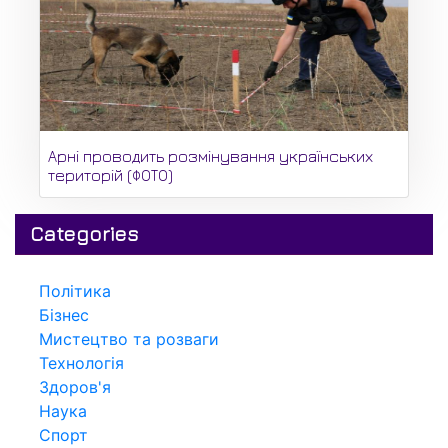
Арні проводить розмінування українських
територій (ФОТО)
Categories
Політика
Бізнес
Мистецтво та розваги
Технологія
Здоров'я
Наука
Спорт