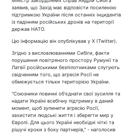
Міністр закордонних справ Андрій Сибіга
заявив, що Захід має відповісти посиленою
підтримкою України після останніх інцидентів
із падінням російських дронів на території
держав НАТО.
Цю інформацію він опублікував у X (Twitter).
Згідно з висловлюваннями Сибіги, факти
порушення повітряного простору Румунії та
Латвії російськими безпілотниками слугують
свідченням того, що агресія Росії не
обмежується тільки територією України.
"Союзники повинні об'єднати свої зусилля та
надати Україні всебічну підтримку в даний
момент, щоб зупинити агресію Росії,
захистити людські життя і зберегти мир у
Європі. Для цього Україні необхідні чіткі та
рішучі кроки з боку партнерів," - наголосив