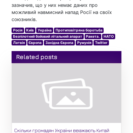
зазначив, що у них немає даних про
можливий навмисний напад Росії на своїх
союзників.
Росія
Київ
Україна
Протиповітряна боротьба
Безпілотний бойовий літальний апарат
Ракета.
НАТО
Латвія
Європа
Західна Європа
Румунія
Twitter
Related posts
Скільки громадян України вважають Китай