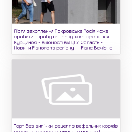
Після захоплення Покровська Росія може
зробити спробу повернути контроль над
Курщиною - відомості від ЦРУ. Область -
Новини Рівного та регіону -- Рівне Вечірнє
Торт без випічки: рецепт з вафельних коржів
і крему на основі згущеного молока |