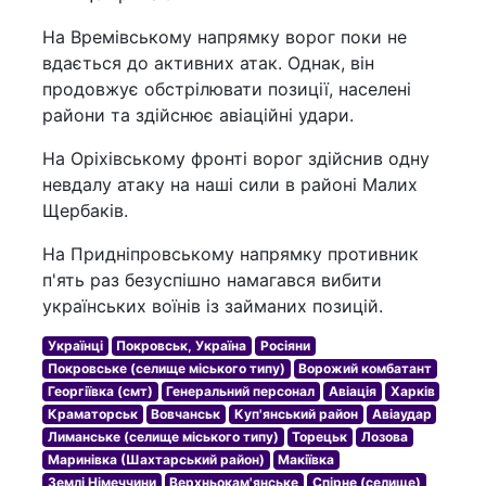
На Времівському напрямку ворог поки не
вдається до активних атак. Однак, він
продовжує обстрілювати позиції, населені
райони та здійснює авіаційні удари.
На Оріхівському фронті ворог здійснив одну
невдалу атаку на наші сили в районі Малих
Щербаків.
На Придніпровському напрямку противник
п'ять раз безуспішно намагався вибити
українських воїнів із займаних позицій.
Українці
Покровськ, Україна
Росіяни
Покровське (селище міського типу)
Ворожий комбатант
Георгіївка (смт)
Генеральний персонал
Авіація
Харків
Краматорськ
Вовчанськ
Куп'янський район
Авіаудар
Лиманське (селище міського типу)
Торецьк
Лозова
Маринівка (Шахтарський район)
Макіївка
Землі Німеччини
Верхньокам'янське
Спірне (селище)