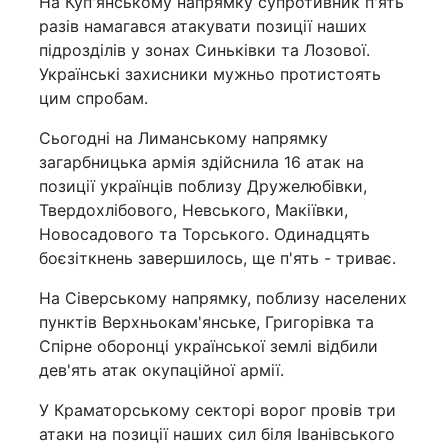
На Куп'янському напрямку супротивник п'ять
разів намагався атакувати позиції наших
підрозділів у зонах Синьківки та Лозової.
Українські захисники мужньо протистоять
цим спробам.
Сьогодні на Лиманському напрямку
загарбницька армія здійснила 16 атак на
позиції українців поблизу Дружелюбівки,
Твердохлібового, Невського, Макіївки,
Новосадового та Торського. Одинадцять
боєзіткнень завершилось, ще п'ять - триває.
На Сіверському напрямку, поблизу населених
пунктів Верхньокам'янське, Григорівка та
Спірне оборонці української землі відбили
дев'ять атак окупаційної армії.
У Краматорському секторі ворог провів три
атаки на позиції наших сил біля Іванівського