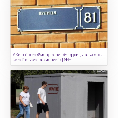
У Києві перейменували сім вулиць на честь
українських захисників | УНН