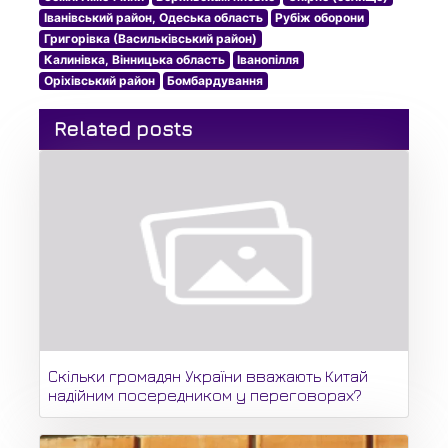
Іванівський район, Одеська область
Рубіж оборони
Григорівка (Васильківський район)
Калинівка, Вінницька область
Іванопілля
Оріхівський район
Бомбардування
Related posts
Скільки громадян України вважають Китай
надійним посередником у переговорах?