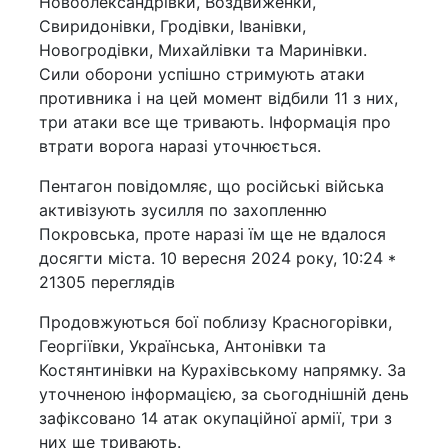
Новоолександрівки, Воздвиженки,
Свиридонівки, Гродівки, Іванівки,
Новогродівки, Михайлівки та Маринівки.
Сили оборони успішно стримують атаки
противника і на цей момент відбили 11 з них,
три атаки все ще тривають. Інформація про
втрати ворога наразі уточнюється.
Пентагон повідомляє, що російські війська
активізують зусилля по захопленню
Покровська, проте наразі їм ще не вдалося
досягти міста. 10 вересня 2024 року, 10:24 *
21305 переглядів
Продовжуються бої поблизу Красногорівки,
Георгіївки, Українська, Антонівки та
Костянтинівки на Курахівському напрямку. За
уточненою інформацією, за сьогоднішній день
зафіксовано 14 атак окупаційної армії, три з
них ще тривають.