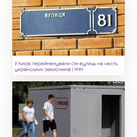
У Києві перейменували сім вулиць на честь
українських захисників | УНН