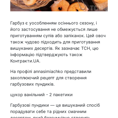
Гарбуз є уособленням осіннього сезону, і
його застосування не обмежується лише
приготуванням супів або запіканок. Цей овоч
також чудово підходить для приготування
вишуканих десертів. Як зазначає ТСН, цю
інформацію підтверджують також
Контракти.UA.
На профілі annasimiachko представили
захоплюючий рецепт для створення
гарбузових пундиків.
цукор ванільний - 2 пакетики
Гарбузові пундики — це вишуканий спосіб
порадувати себе та рідних смачним
десертом, який безсумнівно створить