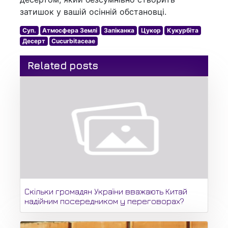
затишок у вашій осінній обстановці.
Суп.
Атмосфера Землі
Запіканка
Цукор
Кукурбіта
Десерт
Cucurbitaceae
Related posts
Скільки громадян України вважають Китай
надійним посередником у переговорах?