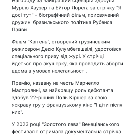
Нагороду за найкращий сценарій здобули
Муріло Хаузер та Ейтор Лорега за стрічку "Я
досі тут" – біографічний фільм, присвячений
дружині бразильського політика Рубенса
Пайви.
Фільм "Квітень", створений грузинським
режисером Деєю Кулумбегашвілі, удостоївся
спеціального призу від журі. У стрічці
йдеться про акушерку, яка проводить аборти
вдома в умовах нелегальності.
Премію, названу на честь Марчелло
Мастроянні, за найкращу роль дебютанта
здобув 22-річний Поль Кіршер за свою
яскраву гру у французькому кіно "І діти після
них".
У 2023 році "Золотого лева" Венеціанського
фестивалю отримала документальна стрічка