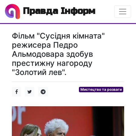
Правда Інформ
Фільм "Сусідня кімната"
режисера Педро
Альмодовара здобув
престижну нагороду
"Золотий лев".
Мистецтво та розваги