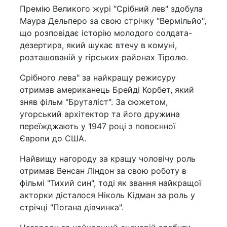
Премію Великого журі "Срібний лев" здобула
Маура Дельперо за свою стрічку "Вермільйо",
що розповідає історію молодого солдата-
дезертира, який шукає втечу в комуні,
розташованій у гірських районах Тіролю.
Срібного лева" за найкращу режисуру
отримав американець Брейді Корбет, який
зняв фільм "Бруталіст". За сюжетом,
угорський архітектор та його дружина
переїжджають у 1947 році з повоєнної
Європи до США.
Найвищу нагороду за кращу чоловічу роль
отримав Венсан Ліндон за свою роботу в
фільмі "Тихий син", тоді як звання найкращої
акторки дісталося Ніколь Кідман за роль у
стрічці "Погана дівчинка".