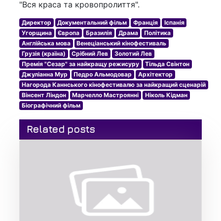
"Вся краса та кровопролиття".
Директор
Документальний фільм
Франція
Іспанія
Угорщина
Європа
Бразилія
Драма
Політика
Англійська мова
Венеціанський кінофестиваль
Грузія (країна)
Срібний Лев
Золотий Лев
Премія "Сезар" за найкращу режисуру
Тільда Свінтон
Джуліанна Мур
Педро Альмодовар
Архітектор
Нагорода Каннського кінофестивалю за найкращий сценарій
Вінсент Ліндон
Марчелло Мастроянні
Ніколь Кідман
Біографічний фільм
Related posts