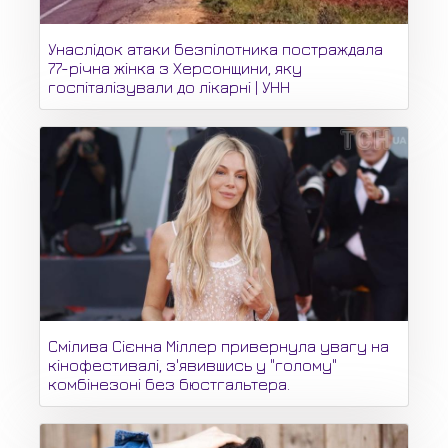
Унаслідок атаки безпілотника постраждала
77-річна жінка з Херсонщини, яку
госпіталізували до лікарні | УНН
Смілива Сієнна Міллер привернула увагу на
кінофестивалі, з'явившись у "голому"
комбінезоні без бюстгальтера.