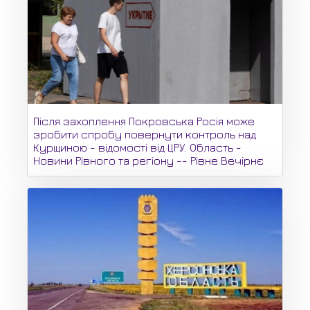
Після захоплення Покровська Росія може
зробити спробу повернути контроль над
Курщиною - відомості від ЦРУ. Область -
Новини Рівного та регіону -- Рівне Вечірнє