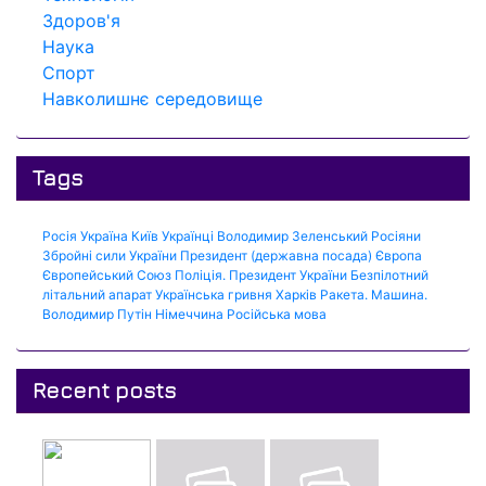
Здоров'я
Наука
Спорт
Навколишнє середовище
Tags
Росія
Україна
Київ
Українці
Володимир Зеленський
Росіяни
Збройні сили України
Президент (державна посада)
Європа
Європейський Союз
Поліція.
Президент України
Безпілотний
літальний апарат
Українська гривня
Харків
Ракета.
Машина.
Володимир Путін
Німеччина
Російська мова
Recent posts