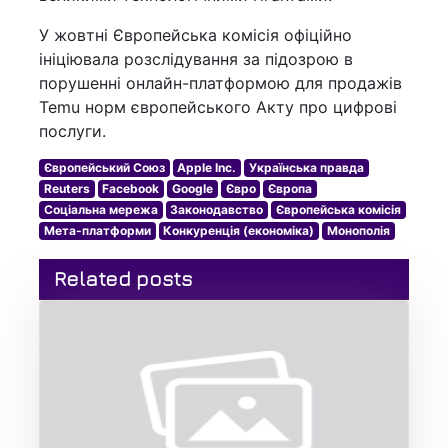
У жовтні Європейська комісія офіційно
ініціювала розслідування за підозрою в
порушенні онлайн-платформою для продажів
Temu норм європейського Акту про цифрові
послуги.
Європейський Союз
Apple Inc.
Українська правда
Reuters
Facebook
Google
Євро
Європа
Соціальна мережа
Законодавство
Європейська комісія
Мета-платформи
Конкуренція (економіка)
Монополія
Related posts