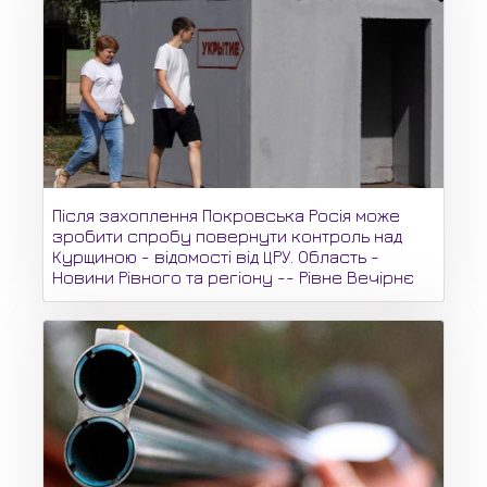
Після захоплення Покровська Росія може
зробити спробу повернути контроль над
Курщиною - відомості від ЦРУ. Область -
Новини Рівного та регіону -- Рівне Вечірнє