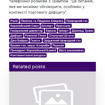
телефонної розмови з Трампом. "Це питання,
яке ми можемо обговорити, особливо у
контексті торгового дефіциту".
Росія
Північна та Південна Америка
Природний газ
Європейський Союз
Експорт
Брюссель
Генеральний директор
Європа
Імпорт
Дональд Трамп
Дефіцит
Financial Times
Сполучені Штати
Джо Байден
Газета.
Зріджений природний газ
Вашингтон, округ Колумбія
Ліцензія
Президент Європейської Комісії
Мито (економіка)
Континентальні ресурси
Related posts