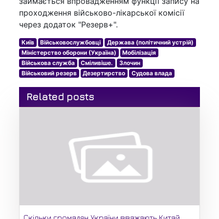
займається впровадженням функції запису на
проходження військово-лікарської комісії
через додаток "Резерв+".
Київ
Військовослужбовці
Держава (політичний устрій)
Міністерство оборони (Україна)
Мобілізація
Військова служба
Сміливіше.
Злочин
Військовий резерв
Дезертирство
Судова влада
Related posts
Скільки громадян України вважають Китай