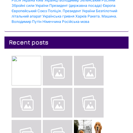
Росія
Україна
Київ
Українці
Володимир Зеленський
Росіяни
Збройні сили України
Президент (державна посада)
Європа
Європейський Союз
Поліція.
Президент України
Безпілотний
літальний апарат
Українська гривня
Харків
Ракета.
Машина.
Володимир Путін
Німеччина
Російська мова
Recent posts