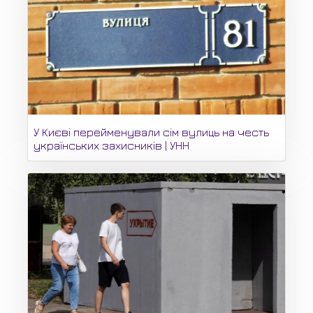
У Києві перейменували сім вулиць на честь
українських захисників | УНН