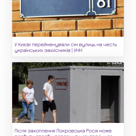
У Києві перейменували сім вулиць на честь
українських захисників | УНН
Після захоплення Покровська Росія може