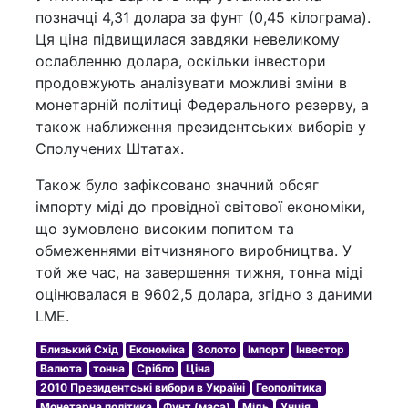
позначці 4,31 долара за фунт (0,45 кілограма).
Ця ціна підвищилася завдяки невеликому
ослабленню долара, оскільки інвестори
продовжують аналізувати можливі зміни в
монетарній політиці Федерального резерву, а
також наближення президентських виборів у
Сполучених Штатах.
Також було зафіксовано значний обсяг
імпорту міді до провідної світової економіки,
що зумовлено високим попитом та
обмеженнями вітчизняного виробництва. У
той же час, на завершення тижня, тонна міді
оцінювалася в 9602,5 долара, згідно з даними
LME.
Близький Схід
Економіка
Золото
Імпорт
Інвестор
Валюта
тонна
Срібло
Ціна
2010 Президентські вибори в Україні
Геополітика
Монетарна політика
Фунт (маса)
Мідь
Унція.