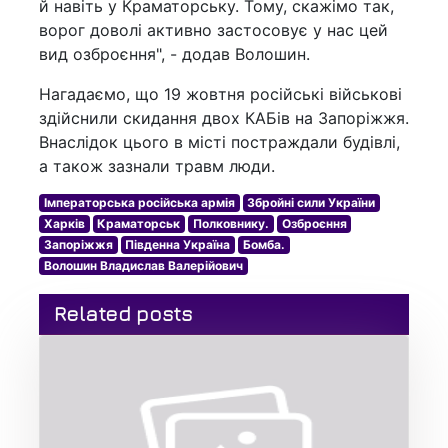
й навіть у Краматорську. Тому, скажімо так,
ворог доволі активно застосовує у нас цей
вид озброєння", - додав Волошин.
Нагадаємо, що 19 жовтня російські військові
здійснили скидання двох КАБів на Запоріжжя.
Внаслідок цього в місті постраждали будівлі,
а також зазнали травм люди.
Імператорська російська армія
Збройні сили України
Харків
Краматорськ
Полковнику.
Озброєння
Запоріжжя
Південна Україна
Бомба.
Волошин Владислав Валерійович
Related posts