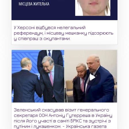
У Херсоні відбувся нелегальний
референдум, і місцеву мешканку підозрюють
у співпраці з окупантами.
Зеленський скасував візит генерального
секретаря ООН Антоніу Гутерреша в Україну
після його участі в саміті БРІКС та зустрічі з
путіним і лукашенком. - Українська газета