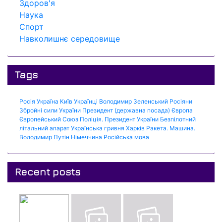
Здоров'я
Наука
Спорт
Навколишнє середовище
Tags
Росія
Україна
Київ
Українці
Володимир Зеленський
Росіяни
Збройні сили України
Президент (державна посада)
Європа
Європейський Союз
Поліція.
Президент України
Безпілотний
літальний апарат
Українська гривня
Харків
Ракета.
Машина.
Володимир Путін
Німеччина
Російська мова
Recent posts