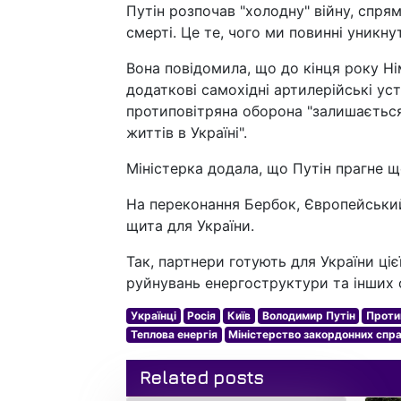
Путін розпочав "холодну" війну, спря
смерті. Це те, чого ми повинні уникнути
Вона повідомила, що до кінця року Ні
додаткові самохідні артилерійські ус
протиповітряна оборона "залишаєтьс
життів в Україні".
Міністерка додала, що Путін прагне ще
На переконання Бербок, Європейськи
щита для України.
Так, партнери готують для України ці
руйнувань енергоструктури та інших о
Українці
Росія
Київ
Володимир Путін
Проти
Теплова енергія
Міністерство закордонних спра
Related posts