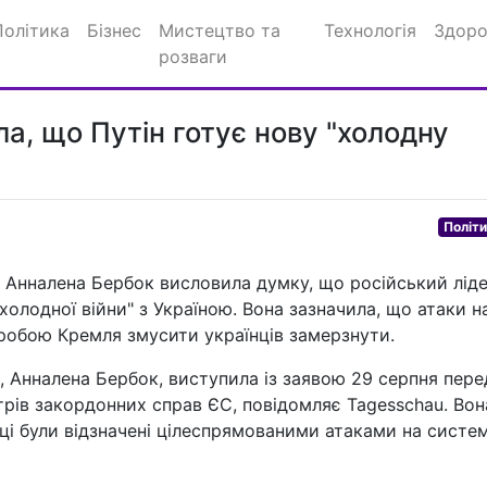
Політика
Бізнес
Мистецтво та
Технологія
Здоро
розваги
а, що Путін готує нову "холодну
Політ
 Анналена Бербок висловила думку, що російський лід
холодної війни" з Україною. Вона зазначила, що атаки н
пробою Кремля змусити українців замерзнути.
, Анналена Бербок, виступила із заявою 29 серпня пере
трів закордонних справ ЄС, повідомляє Tagesschau. Вон
яці були відзначені цілеспрямованими атаками на систе