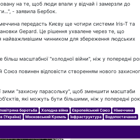
мовану на те, щоб люди впали у відчай і замерзли до
...", - заявила Бербок.
меччина передасть Києву ще чотири системи Iris-T та
тановки Gepard. Це рішення ухвалене через те, що
я найважливішим чинником для збереження людських
 більш масштабної "холодної війни", ніж у попередні ро
й Союз повинен відповісти створенням нового захисно
єї зими "захисну парасольку", щоб зменшити масштаби
б'єктів, які можуть бути більшими, ніж у попередні рок
повітряна боротьба
Холодна війна
Європейський Союз
Німеччина
в (Україна)
Московський Кремль
Інфраструктура
Водопостачання