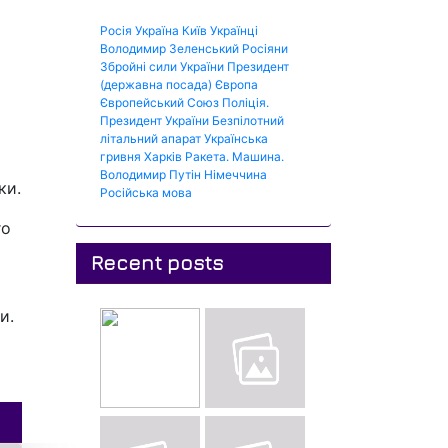
Росія
Україна
Київ
Українці
Володимир Зеленський
Росіяни
Збройні сили України
Президент
(державна посада)
Європа
Європейський Союз
Поліція.
Президент України
Безпілотний
літальний апарат
Українська
гривня
Харків
Ракета.
Машина.
Володимир Путін
Німеччина
ки.
Російська мова
го
Recent posts
и.