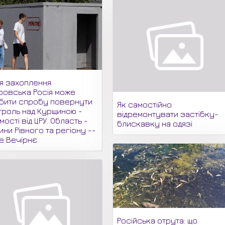
ля захоплення
ровська Росія може
бити спробу повернути
Як самостійно
троль над Курщиною -
відремонтувати застібку-
мості від ЦРУ. Область -
блискавку на одязі
ни Рівного та регіону --
не Вечірнє
Російська отрута: що