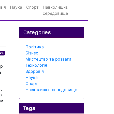
в'я
Наука
Спорт
Навколишнє
середовище
Categories
Політика
Бізнес
ика
Мистецтво та розваги
Технологія
ер
Здоров'я
а
Наука
Спорт
д
Навколишнє середовище
а
ми
Tags