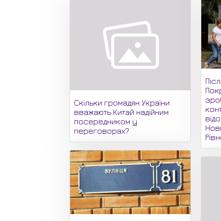
Піс
Пок
зро
Скільки громадян України
кон
вважають Китай надійним
відо
посередником у
Нови
переговорах?
Рів