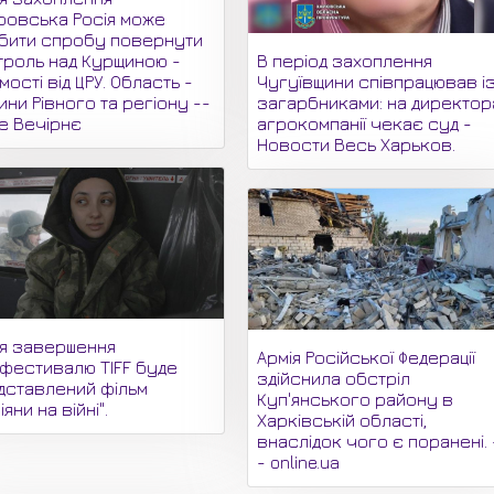
ровська Росія може
бити спробу повернути
В період захоплення
троль над Курщиною -
Чугуївщини співпрацював і
мості від ЦРУ. Область -
загарбниками: на директор
ни Рівного та регіону --
агрокомпанії чекає суд -
не Вечірнє
Новости Весь Харьков.
ля завершення
Армія Російської Федерації
офестивалю TIFF буде
здійснила обстріл
дставлений фільм
Куп'янського району в
іяни на війні".
Харківській області,
внаслідок чого є поранені. 
- online.ua