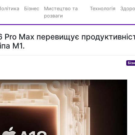
Політика
Бізнес
Мистецтво та
Технологія
Здоро
розваги
 16 Pro Max перевищує продуктивніс
іпа M1.
Біз