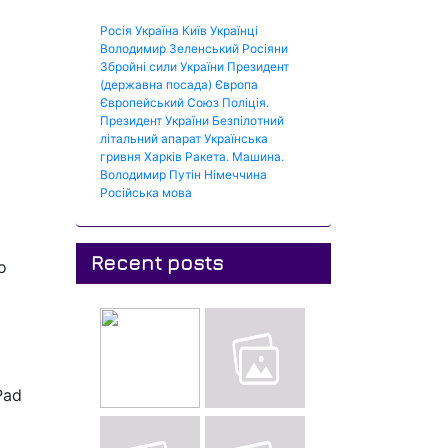
Росія
Україна
Київ
Українці
Володимир Зеленський
Росіяни
Збройні сили України
Президент
(державна посада)
Європа
Європейський Союз
Поліція.
Президент України
Безпілотний
літальний апарат
Українська
гривня
Харків
Ракета.
Машина.
Володимир Путін
Німеччина
Російська мова
Recent posts
о
Pad