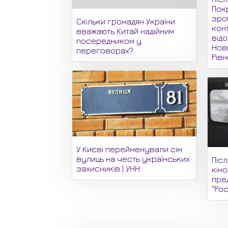
Пок
зро
Скільки громадян України
кон
вважають Китай надійним
відо
посередником у
Нови
переговорах?
Рів
У Києві перейменували сім
вулиць на честь українських
Піс
захисників | УНН
кін
пре
"Рос