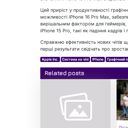
Цей приріст у продуктивності графіч
можливості iPhone 16 Pro Max, забез
вирішальним фактором для геймерів, 
iPhone 15 Pro, такі як падіння кадрів і
Справжню ефективність нових чіпів щ
перші результати свідчать про зроста
Apple Inc.
Система на чіпі
IPhone
Графічний 
Related posts
Піс