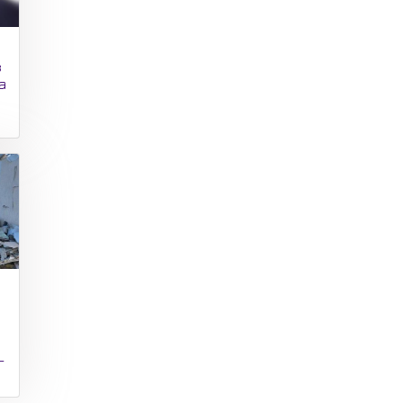
з
а
-