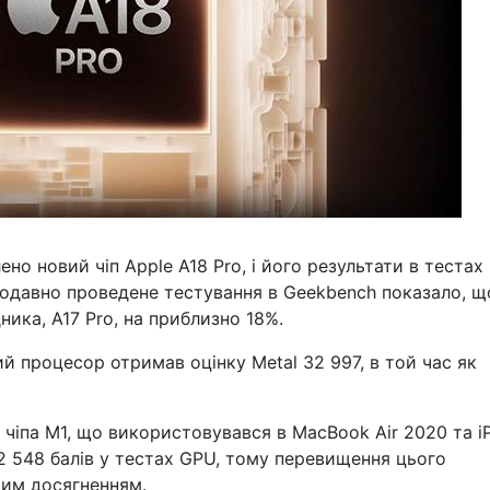
но новий чіп Apple A18 Pro, і його результати в тестах
одавно проведене тестування в Geekbench показало, щ
ика, A17 Pro, на приблизно 18%.
ий процесор отримав оцінку Metal 32 997, в той час як
 чіпа M1, що використовувався в MacBook Air 2020 та i
2 548 балів у тестах GPU, тому перевищення цього
чим досягненням.