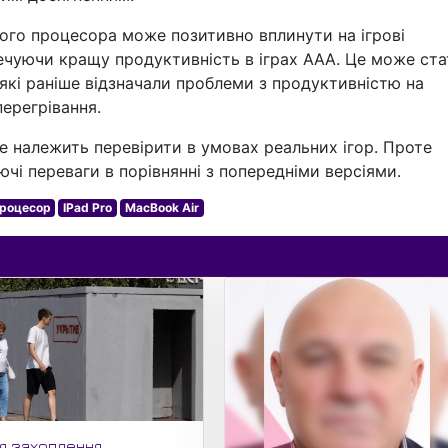
ного процесора може позитивно вплинути на ігрові
печуючи кращу продуктивність в іграх AAA. Це може ста
які раніше відзначали проблеми з продуктивністю на
 перегрівання.
е належить перевірити в умовах реальних ігор. Проте
ючі переваги в порівнянні з попередніми версіями.
процесор
IPad Pro
MacBook Air
ля захоплення