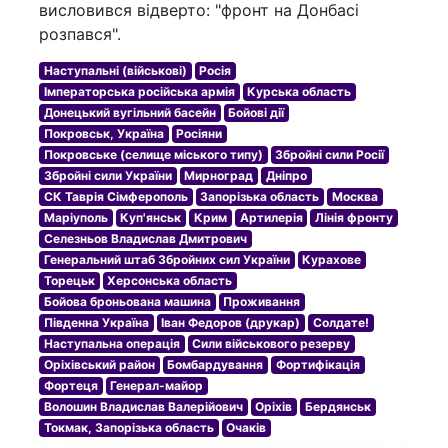
висловився відверто: "фронт на Донбасі
розпався".
Наступальні (військові)
Росія
Імператорська російська армія
Курська область
Донецький вугільний басейн
Бойові дії
Покровськ, Україна
Росіяни
Покровське (селище міського типу)
Збройні сили Росії
Збройні сили України
Мирноград
Дніпро
СК Таврія Сімферополь
Запорізька область
Москва
Маріуполь
Куп'янськ
Крим
Артилерія
Лінія фронту
Селезньов Владислав Дмитрович
Генеральний штаб Збройних сил України
Курахове
Торецьк
Херсонська область
Бойова броньована машина
Проживання
Південна Україна
Іван Федоров (друкар)
Солдате!
Наступальна операція
Сили військового резерву
Оріхівський район
Бомбардування
Фортифікація
Фортеця
Генерал-майор
Волошин Владислав Валерійович
Оріхів
Бердянськ
Токмак, Запорізька область
Очаків