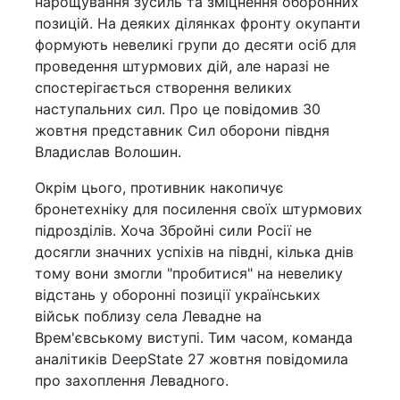
нарощування зусиль та зміцнення оборонних
позицій. На деяких ділянках фронту окупанти
формують невеликі групи до десяти осіб для
проведення штурмових дій, але наразі не
спостерігається створення великих
наступальних сил. Про це повідомив 30
жовтня представник Сил оборони півдня
Владислав Волошин.
Окрім цього, противник накопичує
бронетехніку для посилення своїх штурмових
підрозділів. Хоча Збройні сили Росії не
досягли значних успіхів на півдні, кілька днів
тому вони змогли "пробитися" на невелику
відстань у оборонні позиції українських
військ поблизу села Левадне на
Врем'євському виступі. Тим часом, команда
аналітиків DeepState 27 жовтня повідомила
про захоплення Левадного.