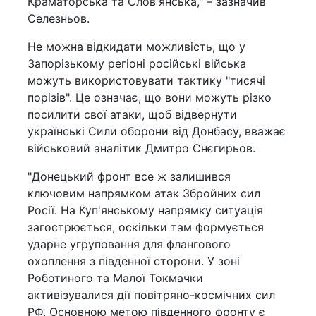
Краматорська та Слов'янська," – зазначив
Селезньов.
Не можна відкидати можливість, що у
Запорізькому регіоні російські війська
можуть використовувати тактику "тисячі
порізів". Це означає, що вони можуть різко
посилити свої атаки, щоб відвернути
українські Сили оборони від Донбасу, вважає
військовий аналітик Дмитро Снєгирьов.
"Донецький фронт все ж залишився
ключовим напрямком атак Збройних сил
Росії. На Куп'янському напрямку ситуація
загострюється, оскільки там формується
ударне угруповання для флангового
охоплення з південної сторони. У зоні
Роботиного та Малої Токмачки
активізувалися дії повітряно-космічних сил
РФ. Основною метою південного фронту є