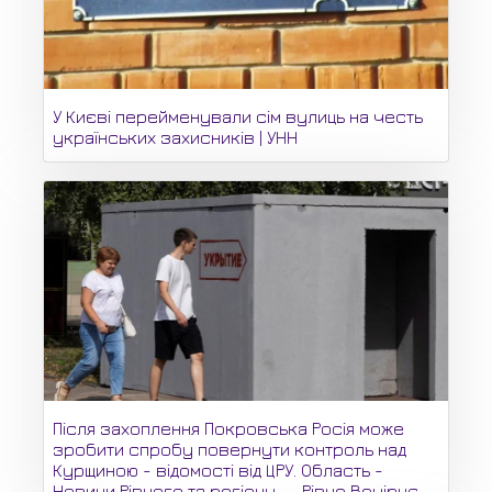
У Києві перейменували сім вулиць на честь
українських захисників | УНН
Після захоплення Покровська Росія може
зробити спробу повернути контроль над
Курщиною - відомості від ЦРУ. Область -
Новини Рівного та регіону -- Рівне Вечірнє