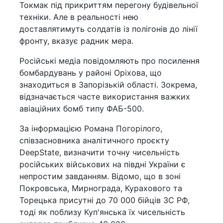
Токмак під прикриттям перегону будівельної
техніки. Але в реальності нею
доставлятимуть солдатів із полігонів до лінії
фронту, вказує радник мера.
Російські медіа повідомляють про посилення
бомбардувань у районі Оріхова, що
знаходиться в Запорізькій області. Зокрема,
відзначається часте використання важких
авіаційних бомб типу ФАБ-500.
За інформацією Романа Погорілого,
співзасновника аналітичного проєкту
DeepState, визначити точну чисельність
російських військових на півдні України є
непростим завданням. Відомо, що в зоні
Покровська, Мирнограда, Курахового та
Торецька присутні до 70 000 бійців ЗС РФ,
тоді як поблизу Куп'янська їх чисельність