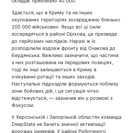
складає приблизно 40 000.
Здається, що в Криму та на інших
окупованих територіях зосереджено близько
200 000 військових. Якщо всі ці сили
зосередяться в районі Оріхова, це призведе
до серйозних наслідків. Наразі ж їх
розподілили вздовж фронту від Очакова до
Бердянська. Важливо зазначити, що частина
з них розташована на передових позиціях,
тоді як інші залишаються в Криму в
очікуванні ротації та інших заходів.
Наступальні підрозділи формуються поблизу
зони бойових дій, і ця ситуація чітко
відстежується, — зазначив він у розмові з
Фокусом.
У Херсонській і Запорізькій областях команда
DeepState не бачить значної активізації
ворожих резервів. У районі Роботиного