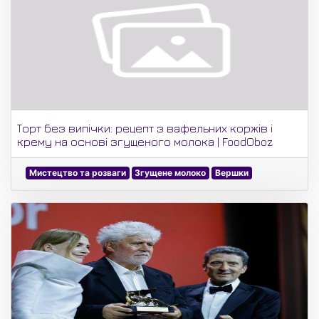
Торт без випічки: рецепт з вафельних коржів і
крему на основі згущеного молока | FoodOboz
Мистецтво та розваги
Згущене молоко
Вершки