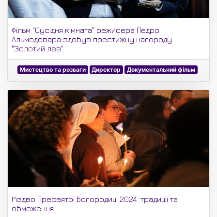
Фільм "Сусідня кімната" режисера Педро
Альмодовара здобув престижну нагороду
"Золотий лев".
Мистецтво та розваги
Директор
Документальний фільм
Різдво Пресвятої Богородиці 2024: традиції та
обмеження