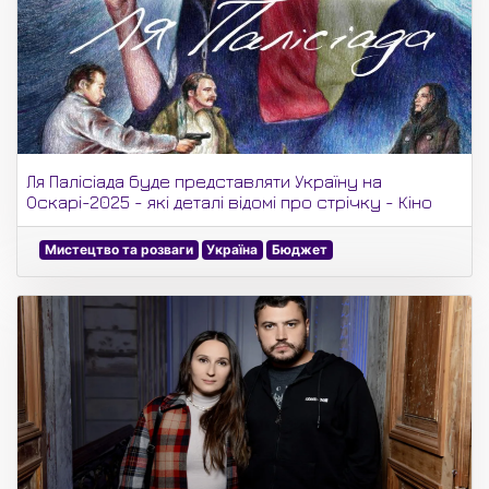
Ля Палісіада буде представляти Україну на
Оскарі-2025 - які деталі відомі про стрічку - Кіно
Мистецтво та розваги
Україна
Бюджет