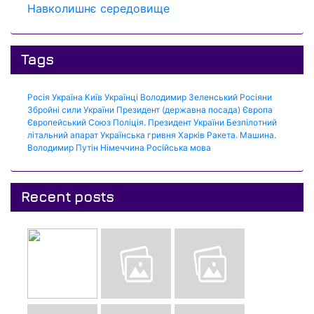
Навколишнє середовище
Tags
Росія
Україна
Київ
Українці
Володимир Зеленський
Росіяни
Збройні сили України
Президент (державна посада)
Європа
Європейський Союз
Поліція.
Президент України
Безпілотний
літальний апарат
Українська гривня
Харків
Ракета.
Машина.
Володимир Путін
Німеччина
Російська мова
Recent posts