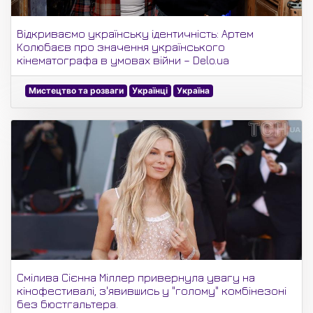
Відкриваємо українську ідентичність: Артем
Колюбаєв про значення українського
кінематографа в умовах війни – Delo.ua
Мистецтво та розваги
Українці
Україна
Смілива Сієнна Міллер привернула увагу на
кінофестивалі, з'явившись у "голому" комбінезоні
без бюстгальтера.