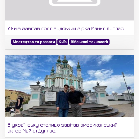
У Київ завітав голлівудський зірка Майкл Дуглас.
Мистецтво та розваги
Київ
Військові технології
В українську столицю завітав американський
актор Майкл Дуглас.