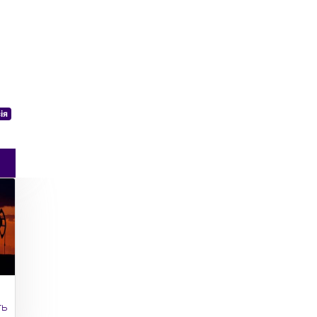
ія
ть