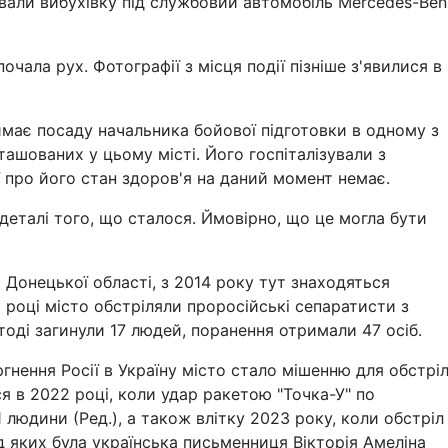
ували вибухівку під службовий автомобіль Mercedes-Ben
чала рух. Фотографії з місця події пізніше з'явилися в
ймає посаду начальника бойової підготовки в одному з
ташованих у цьому місті. Його госпіталізували з
 про його стан здоров'я на даний момент немає.
деталі того, що сталося. Ймовірно, що це могла бути
Донецької області, з 2014 року тут знаходяться
5 році місто обстріляли проросійські сепаратисти з
оді загинули 17 людей, поранення отримали 47 осіб.
нення Росії в Україну місто стало мішенню для обстріл
ся в 2022 році, коли удар ракетою "Точка-У" по
 людини (Ред.), а також влітку 2023 року, коли обстріл
ед яких була українська письменниця Вікторія Амеліна