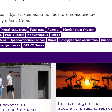
раїні було ліквідовано російського полковника-
 війні в Сирії.
Українська мова
Телеграф
Ракета.
Збройні сили України
а.
РБК-Україна
Краматорськ
Місто
Benz
Правоохоронний орган
Сирія
Розвідувальне агентство
Диверс
та підготовка
ОТР-21 Точка
Ціни на нафту почали
ля захоплення
зростати, при цьому вартіс
ровська Росія може