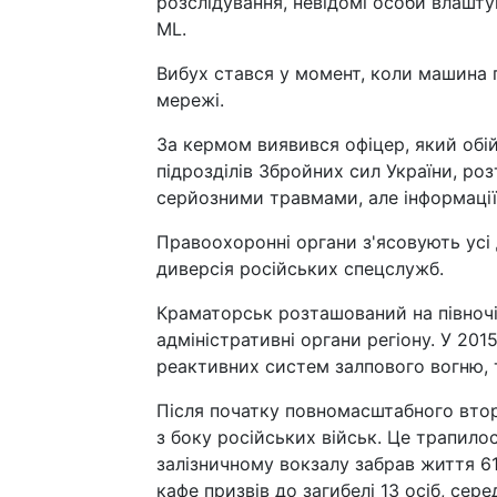
розслідування, невідомі особи влашт
ML.
Вибух стався у момент, коли машина по
мережі.
За кермом виявився офіцер, який обі
підрозділів Збройних сил України, роз
серйозними травмами, але інформації
Правоохоронні органи з'ясовують усі 
диверсія російських спецслужб.
Краматорськ розташований на півночі 
адміністративні органи регіону. У 201
реактивних систем залпового вогню, т
Після початку повномасштабного вторг
з боку російських військ. Це трапило
залізничному вокзалу забрав життя 61
кафе призвів до загибелі 13 осіб, сер