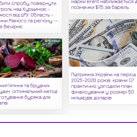
марки Brent наближається 
бити спробу повернути
позначки $75 за барель.
троль над Курщиною -
мості від ЦРУ. Область -
ни Рівного та регіону --
не Вечірнє
Підтримка України на період
2025-2026 років: країни G7
кип'ятіння та брудних
практично узгодили план
удин: оптимальний метод
фінансування у розмірі 50
готування буряка для
мільярдів доларів.
тів.