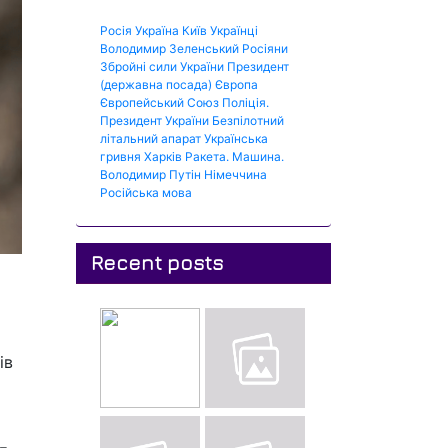
Росія
Україна
Київ
Українці
Володимир Зеленський
Росіяни
Збройні сили України
Президент
(державна посада)
Європа
Європейський Союз
Поліція.
Президент України
Безпілотний
літальний апарат
Українська
гривня
Харків
Ракета.
Машина.
Володимир Путін
Німеччина
Російська мова
Recent posts
ів