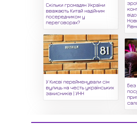
зро
Скільки громадян України
кон
вважають Китай надійним
відо
посередником у
Нови
переговорах?
Рів
У Києві перейменували сім
Без 
вулиць на честь українських
пос
захисників | УНН
при
сала