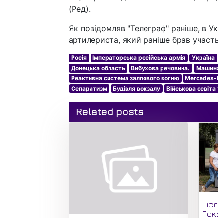
(Ред).
Як повідомляв "Телеграф" раніше, в Ук
артилериста, який раніше брав участь у
Росія
Імператорська російська армія
Україна
Донецька область
Вибухова речовина.
Машин
Реактивна система залпового вогню
Mercedes-
Сепаратизм
Будівля вокзалу
Військова освіта 
Related posts
Піс
Пок