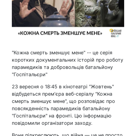
"Кожна смерть зменшує мене" -- це серія
коротких документальних історій про роботу
парамедиків та добровольців батальйону
"Госпітальєри"
23 вересня о 18:45 в кінотеатрі "Жовтень"
відбудеться прем'єра веб-серіалу "Кожна
смерть зменшує мене", що розповідає про
повсякденність парамедиків батальйону
"Госпітальєри" на фронті. Цю інформацію
повідомили організатори заходу.
Вони підкреслюють, що війна — це не просто