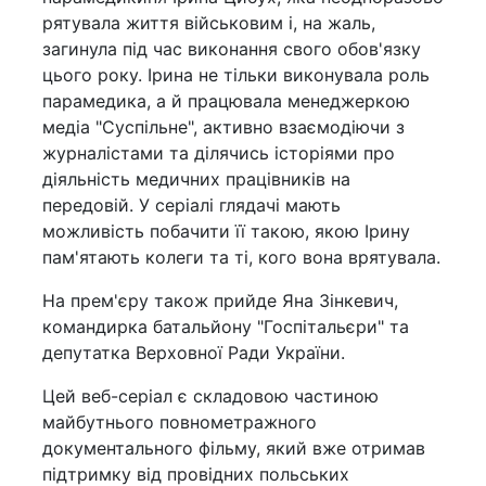
рятувала життя військовим і, на жаль,
загинула під час виконання свого обов'язку
цього року. Ірина не тільки виконувала роль
парамедика, а й працювала менеджеркою
медіа "Суспільне", активно взаємодіючи з
журналістами та ділячись історіями про
діяльність медичних працівників на
передовій. У серіалі глядачі мають
можливість побачити її такою, якою Ірину
пам'ятають колеги та ті, кого вона врятувала.
На прем'єру також прийде Яна Зінкевич,
командирка батальйону "Госпітальєри" та
депутатка Верховної Ради України.
Цей веб-серіал є складовою частиною
майбутнього повнометражного
документального фільму, який вже отримав
підтримку від провідних польських