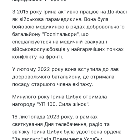
З 2015 року Ірина активно працює на Донбасі
як військова парамедикиня. Вона була
бойовою медикинею в рядах добровольчого
батальйону "Госпітальєри", що
спеціалізується на медичній евакуації
військовослужбовців у найгарячіших точках
конфлікту на фронті.
У лютому 2022 року вона вступила до лав
добровольчого батальйону, де отримала
посаду старшого члена екіпажу.
Минулого року Ірина Цибух отримала
нагороду "УП 100. Сила жінок".
16 листопада 2023 року, в рамках
святкування Дня телебачення, радіо та
зв'язку, Ірина Цибух була удостоєна ордена
"За заслуги" від Президента України