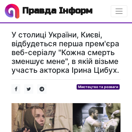
Правда Інформ
У столиці України, Києві,
відбудеться перша прем'єра
веб-серіалу "Кожна смерть
зменшує мене", в якій візьме
участь акторка Ірина Цибух.
Мистецтво та розваги