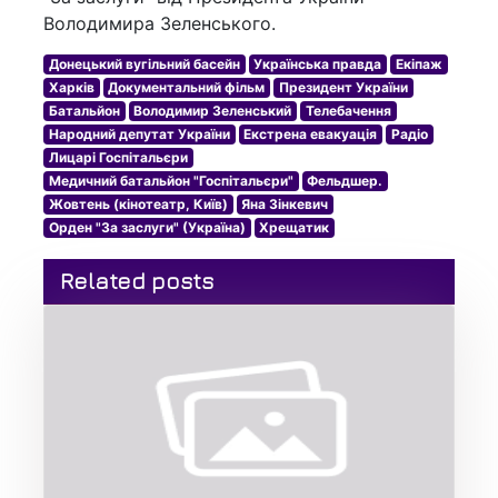
Володимира Зеленського.
Донецький вугільний басейн
Українська правда
Екіпаж
Харків
Документальний фільм
Президент України
Батальйон
Володимир Зеленський
Телебачення
Народний депутат України
Екстрена евакуація
Радіо
Лицарі Госпітальєри
Медичний батальйон "Госпітальєри"
Фельдшер.
Жовтень (кінотеатр, Київ)
Яна Зінкевич
Орден "За заслуги" (Україна)
Хрещатик
Related posts