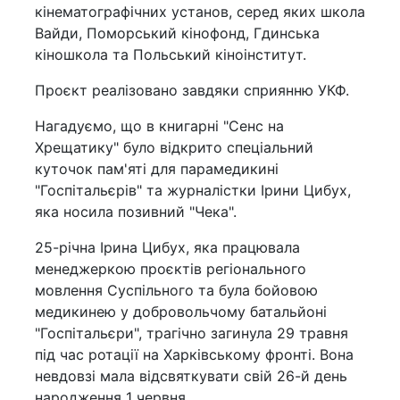
кінематографічних установ, серед яких школа
Вайди, Поморський кінофонд, Гдинська
кіношкола та Польський кіноінститут.
Проєкт реалізовано завдяки сприянню УКФ.
Нагадуємо, що в книгарні "Сенс на
Хрещатику" було відкрито спеціальний
куточок пам'яті для парамедикині
"Госпітальєрів" та журналістки Ірини Цибух,
яка носила позивний "Чека".
25-річна Ірина Цибух, яка працювала
менеджеркою проєктів регіонального
мовлення Суспільного та була бойовою
медикинею у добровольчому батальйоні
"Госпітальєри", трагічно загинула 29 травня
під час ротації на Харківському фронті. Вона
невдовзі мала відсвяткувати свій 26-й день
народження 1 червня.