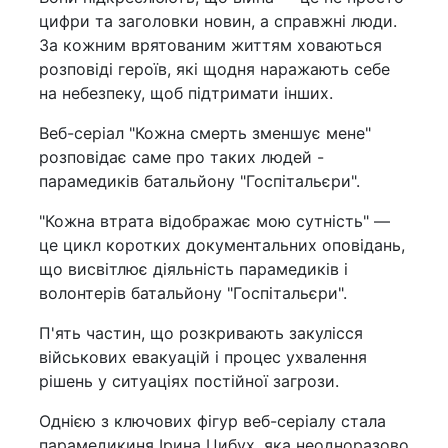
цифри та заголовки новин, а справжні люди.
За кожним врятованим життям ховаються
розповіді героїв, які щодня наражають себе
на небезпеку, щоб підтримати інших.
Веб-серіал "Кожна смерть зменшує мене"
розповідає саме про таких людей -
парамедиків батальйону "Госпітальєри".
"Кожна втрата відображає мою сутність" —
це цикл коротких документальних оповідань,
що висвітлює діяльність парамедиків і
волонтерів батальйону "Госпітальєри".
П'ять частин, що розкривають закулісся
військових евакуацій і процес ухвалення
рішень у ситуаціях постійної загрози.
Однією з ключових фігур веб-серіалу стала
парамедикиня Ірина Цибух, яка неодноразово