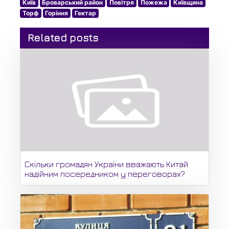
Київ
Броварський район
Повітря
Пожежа
Київщина
Торф
Горіння
Гектар
Related posts
Скільки громадян України вважають Китай
надійним посередником у переговорах?