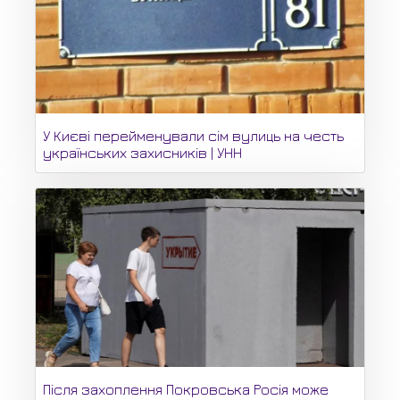
У Києві перейменували сім вулиць на честь
українських захисників | УНН
Після захоплення Покровська Росія може