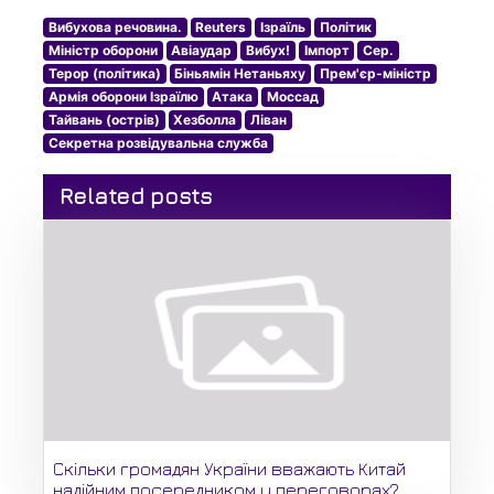
Вибухова речовина.
Reuters
Ізраїль
Політик
Міністр оборони
Авіаудар
Вибух!
Імпорт
Сер.
Терор (політика)
Біньямін Нетаньяху
Прем'єр-міністр
Армія оборони Ізраїлю
Атака
Моссад
Тайвань (острів)
Хезболла
Ліван
Секретна розвідувальна служба
Related posts
Скільки громадян України вважають Китай
надійним посередником у переговорах?