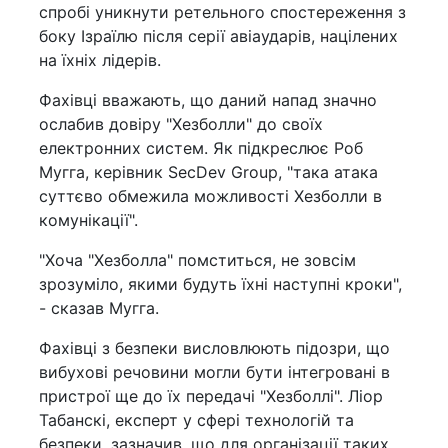
спробі уникнути ретельного спостереження з
боку Ізраїлю після серії авіаударів, націлених
на їхніх лідерів.
Фахівці вважають, що даний напад значно
ослабив довіру "Хезболли" до своїх
електронних систем. Як підкреслює Роб
Мугга, керівник SecDev Group, "така атака
суттєво обмежила можливості Хезболли в
комунікації".
"Хоча "Хезболла" помститься, не зовсім
зрозуміло, якими будуть їхні наступні кроки",
- сказав Мугга.
Фахівці з безпеки висловлюють підозри, що
вибухові речовини могли бути інтегровані в
пристрої ще до їх передачі "Хезболлі". Ліор
Табанскі, експерт у сфері технологій та
безпеки, зазначив, що для організації таких