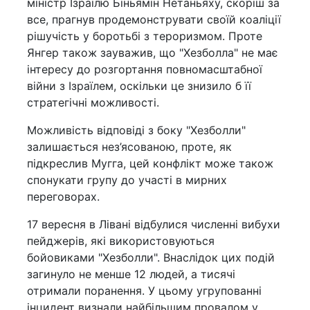
міністр Ізраїлю Біньямін Нетаньяху, скоріш за
все, прагнув продемонструвати своїй коаліції
рішучість у боротьбі з тероризмом. Проте
Янгер також зауважив, що "Хезболла" не має
інтересу до розгортання повномасштабної
війни з Ізраїлем, оскільки це знизило б її
стратегічні можливості.
Можливість відповіді з боку "Хезболли"
залишається нез’ясованою, проте, як
підкреслив Мугга, цей конфлікт може також
спонукати групу до участі в мирних
переговорах.
17 вересня в Лівані відбулися численні вибухи
пейджерів, які використовуються
бойовиками "Хезболли". Внаслідок цих подій
загинуло не менше 12 людей, а тисячі
отримали поранення. У цьому угрупованні
інцидент визнали найбільшим провалом у