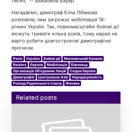
тисяч," -- зазначила Бауер.
Нагадаємо, демограф Елла Лібанова
розповіла, чим загрожує мобілізація 18-
річних Україні. Так, повномасштабні бойові дії
можуть тривати кілька років, тому наразі не
варто робити довгострокові демографічні
прогнози.
Росія
Україна
Бойові дії
Московський Кремль
Reuters
Європа
Мобілізація
Біженець
Організація Об'єднаних Націй
Східна Європа
Демографія
Центральна Азія
Народжуваність
Розпад Радянського Союзу
Женева
Related posts