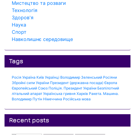
Мистецтво та розваги
Технологія
Здоров'я
Наука
Спорт
Навколишнє середовище
Tags
Росія
Україна
Київ
Українці
Володимир Зеленський
Росіяни
Збройні сили України
Президент (державна посада)
Європа
Європейський Союз
Поліція.
Президент України
Безпілотний
літальний апарат
Українська гривня
Харків
Ракета.
Машина.
Володимир Путін
Німеччина
Російська мова
Recent posts