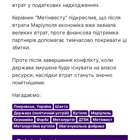
втрат у податкових надходженнях.
Керівник "Метінвесту" підкреслив, що після
втрати Маріуполя економіка вже зазнала
великих втрат, проте фінансова підтримка
партнерів допомагає тимчасово покривати ці
збитки.
Проте після завершення конфлікту, коли
держава змушена буде існувати на власні
ресурси, наслідки втрат стануть значно
помітнішими.
Нагадаємо:
Покровськ, Україна
Шахта
Держава (політичний устрій)
Вугілля
Маріуполь
Економіка
Форбс
Металургія
ДТЕК
Метінвест
Металургійне вугілля
Збагачувальна фабрика