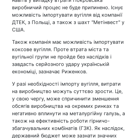
навіть у випадку втрати Покровська
виробничий процес не буде припинено. Існує
можливість імпортувати вугілля від компанії
ДТЕК, з Польщі, а також з шахт "Метінвест" у
США.
Також компанія має можливість імпортувати
коксове вугілля. Проте втрата міста та
вугільної групи не пройде без наслідків і
завдасть серйозного удару українській
економіці, зазначає Риженков.
У разі необхідності імпорту вугілля, витрати
на виробництво можуть суттєво зрости. Це,
у свою чергу, може спричинити зменшення
обсягів виробництва на окремих ринках та
негативно вплинути на металургійну галузь, а
також на ефективність роботи гірничо-
збагачувальних комбінатів (ГЗК). Як наслідок,
державний бюджет може зазнати значних