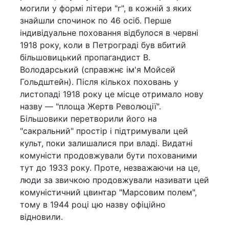
могили у формі літери "г", в кожній з яких
знайшли спочинок по 46 осіб. Перше
індивідуальне поховання відбулося в червні
1918 року, коли в Петрограді був вбитий
більшовицький пропагандист В.
Володарський (справжнє ім'я Мойсей
Гольдштейн). Після кількох поховань у
листопаді 1918 року це місце отримало нову
назву — "площа Жертв Революції".
Більшовики перетворили його на
"сакральний" простір і підтримували цей
культ, поки залишалися при владі. Видатні
комуністи продовжували бути похованими
тут до 1933 року. Проте, незважаючи на це,
люди за звичкою продовжували називати цей
комуністичний цвинтар "Марсовим полем",
тому в 1944 році цю назву офіційно
відновили.