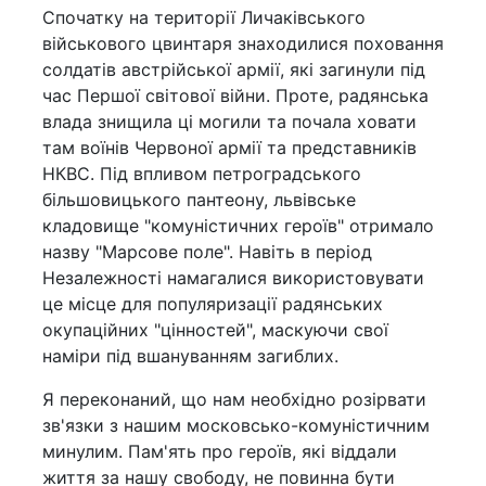
Спочатку на території Личаківського
військового цвинтаря знаходилися поховання
солдатів австрійської армії, які загинули під
час Першої світової війни. Проте, радянська
влада знищила ці могили та почала ховати
там воїнів Червоної армії та представників
НКВС. Під впливом петроградського
більшовицького пантеону, львівське
кладовище "комуністичних героїв" отримало
назву "Марсове поле". Навіть в період
Незалежності намагалися використовувати
це місце для популяризації радянських
окупаційних "цінностей", маскуючи свої
наміри під вшануванням загиблих.
Я переконаний, що нам необхідно розірвати
зв'язки з нашим московсько-комуністичним
минулим. Пам'ять про героїв, які віддали
життя за нашу свободу, не повинна бути