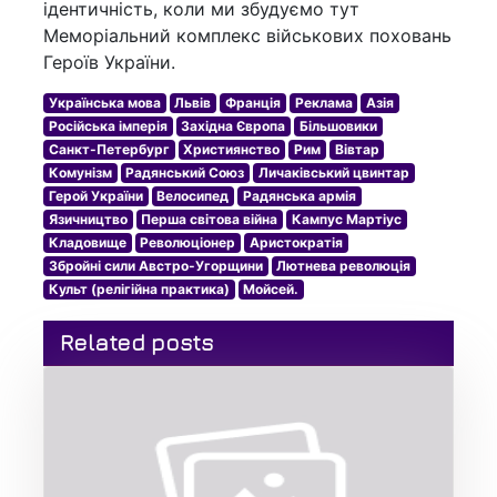
ідентичність, коли ми збудуємо тут
Меморіальний комплекс військових поховань
Героїв України.
Українська мова
Львів
Франція
Реклама
Азія
Російська імперія
Західна Європа
Більшовики
Санкт-Петербург
Християнство
Рим
Вівтар
Комунізм
Радянський Союз
Личаківський цвинтар
Герой України
Велосипед
Радянська армія
Язичництво
Перша світова війна
Кампус Мартіус
Кладовище
Революціонер
Аристократія
Збройні сили Австро-Угорщини
Лютнева революція
Культ (релігійна практика)
Мойсей.
Related posts