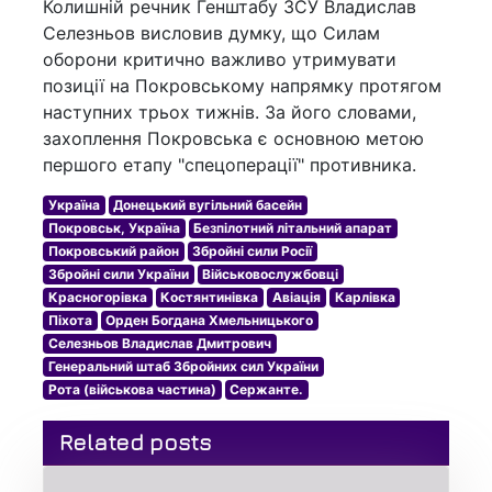
Колишній речник Генштабу ЗСУ Владислав
Селезньов висловив думку, що Силам
оборони критично важливо утримувати
позиції на Покровському напрямку протягом
наступних трьох тижнів. За його словами,
захоплення Покровська є основною метою
першого етапу "спецоперації" противника.
Україна
Донецький вугільний басейн
Покровськ, Україна
Безпілотний літальний апарат
Покровський район
Збройні сили Росії
Збройні сили України
Військовослужбовці
Красногорівка
Костянтинівка
Авіація
Карлівка
Піхота
Орден Богдана Хмельницького
Селезньов Владислав Дмитрович
Генеральний штаб Збройних сил України
Рота (військова частина)
Сержанте.
Related posts