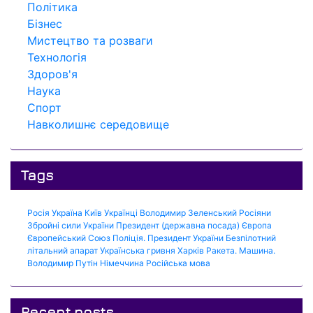
Політика
Бізнес
Мистецтво та розваги
Технологія
Здоров'я
Наука
Спорт
Навколишнє середовище
Tags
Росія
Україна
Київ
Українці
Володимир Зеленський
Росіяни
Збройні сили України
Президент (державна посада)
Європа
Європейський Союз
Поліція.
Президент України
Безпілотний
літальний апарат
Українська гривня
Харків
Ракета.
Машина.
Володимир Путін
Німеччина
Російська мова
Recent posts